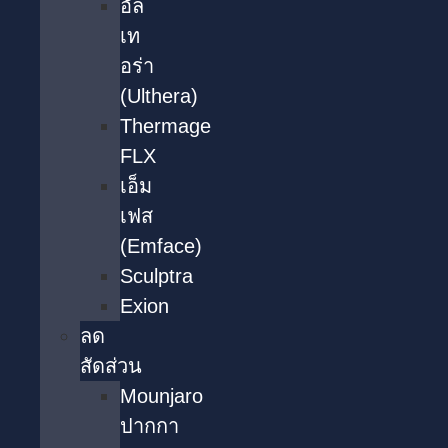
อัล
เท
อร่า
(Ulthera)
Thermage
FLX
เอ็ม
เฟส
(Emface)
Sculptra
Exion
ลด
สัดส่วน
Mounjaro
ปากกา