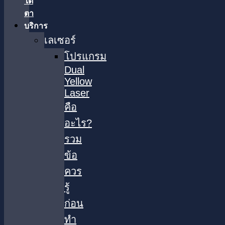
ใต้
ตา
บริการ
เลเซอร์
โปรแกรม
Dual
Yellow
Laser
คือ
อะไร?
รวม
ข้อ
ควร
รู้
ก่อน
ทำ