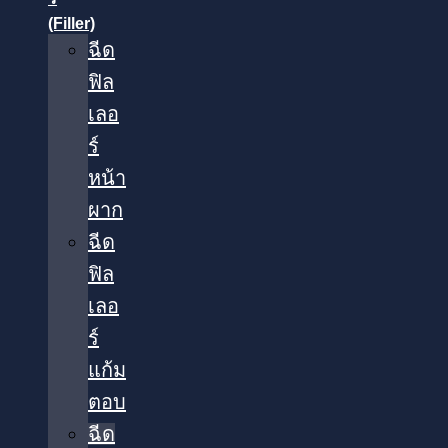
(Filler)
ฉีด
ฟิล
เลอ
ร์
หน้า
ผาก
ฉีด
ฟิล
เลอ
ร์
แก้ม
ตอบ
ฉีด