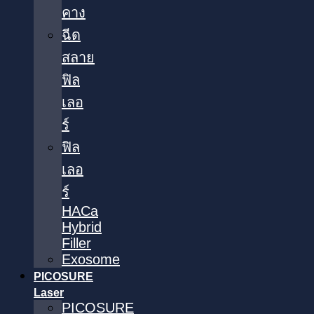
คาง
ฉีด
สลาย
ฟิล
เลอ
ร์
ฟิล
เลอ
ร์
HACa
Hybrid
Filler
Exosome
PICOSURE
Laser
PICOSURE