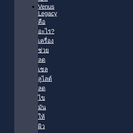
Venus
Legacy
คือ
อะไร?
เครื่อง
ช่วย
ลด
เซล
ลูไลต์
ลด
ไข
มัน
ให้
ผิว