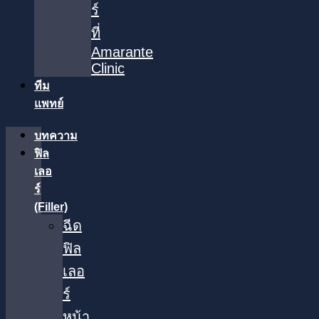
ร์
ที่
Amarante
Clinic
ทีม
แพทย์
บทความ
ฟิล
เลอ
ร์
(Filler)
ฉีด
ฟิล
เลอ
ร์
หน้า