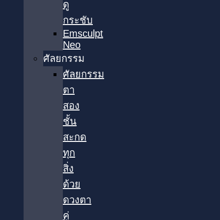
ดู
กระชับ
Emsculpt
Neo
ศัลยกรรม
ศัลยกรรม
ตา
สอง
ชั้น
สะกด
ทุก
สิ่ง
ด้วย
ดวงตา
คู่