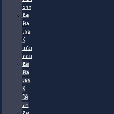
ผาก
ฉีด
ฟิล
เลอ
ร์
แก้ม
ตอบ
ฉีด
ฟิล
เลอ
ร์
ใต้
ตา​
ฉีด