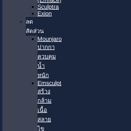
(Emface)
Sculptra
Exion
ลด
สัดส่วน
Mounjaro
ปากกา
ควบคุม
น้ำ
หนัก
Emsculpt
สร้าง
กล้าม
เนื้อ
สลาย
ไข