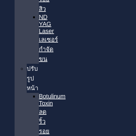
สิว
ND
YAG
Laser
เลเซอร์
กำจัด
ขน
ปรับ
รูป
หน้า
Botulinum
Toxin
ลด
ริ้ว
รอย