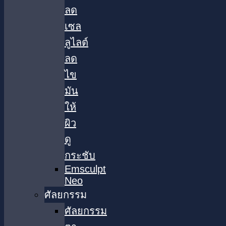
ลด
เซล
ลูไลต์
ลด
ไข
มัน
ให้
ผิว
ดู
กระชับ
Emsculpt
Neo
ศัลยกรรม
ศัลยกรรม