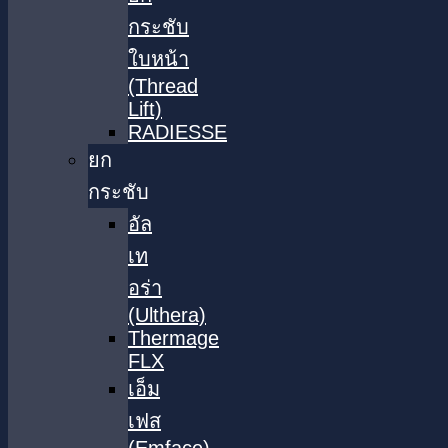
กระชับ
ใบหน้า
(Thread
Lift)
RADIESSE
ยก
กระชับ
อัล
เท
อร่า
(Ulthera)
Thermage
FLX
เอ็ม
เฟส