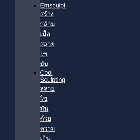
Emsculpt
สร้าง
กล้าม
เนื้อ
สลาย
ไข
มัน
Cool
Sculpting
สลาย
ไข
มัน
ด้วย
ความ
เย็น