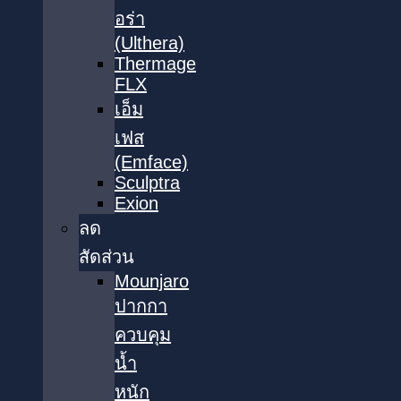
อร่า
(Ulthera)
Thermage
FLX
เอ็ม
เฟส
(Emface)
Sculptra
Exion
ลด
สัดส่วน
Mounjaro
ปากกา
ควบคุม
น้ำ
หนัก