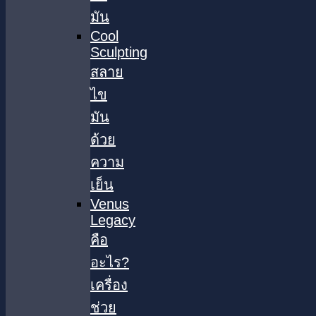
มัน
Cool
Sculpting
สลาย
ไข
มัน
ด้วย
ความ
เย็น
Venus
Legacy
คือ
อะไร?
เครื่อง
ช่วย