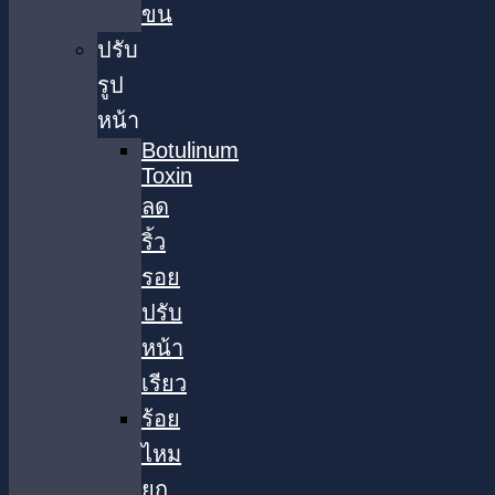
ขน
ปรับ
รูป
หน้า
Botulinum
Toxin
ลด
ริ้ว
รอย
ปรับ
หน้า
เรียว
ร้อย
ไหม
ยก