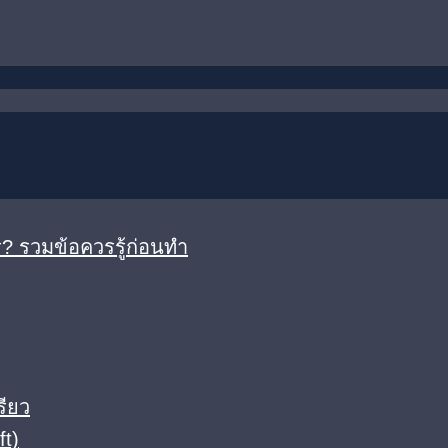
? รวมข้อควรรู้ก่อนทำ
รียว
ft)