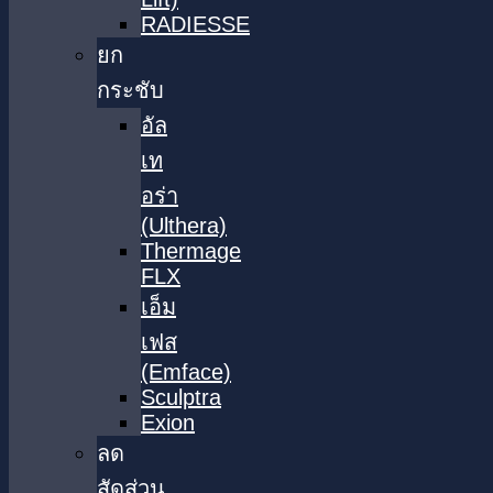
RADIESSE
ยก
กระชับ
อัล
เท
อร่า
(Ulthera)
Thermage
FLX
เอ็ม
เฟส
(Emface)
Sculptra
Exion
ลด
สัดส่วน