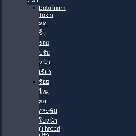
Botulinum
Toxin
ลด
ริ้ว
รอย
ปรับ
หน้า
เรียว
ร้อย
ไหม
ยก
กระชับ
ใบหน้า
(Thread
Lift)