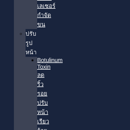
เลเซอร์
กำจัด
ขน
ปรับ
รูป
หน้า
Botulinum
Toxin
ลด
ริ้ว
รอย
ปรับ
หน้า
เรียว