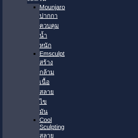
Mounjaro
ปากกา
ควบคุม
น้ำ
หนัก
Emsculpt
สร้าง
กล้าม
เนื้อ
สลาย
ไข
มัน
Cool
Sculpting
สลาย