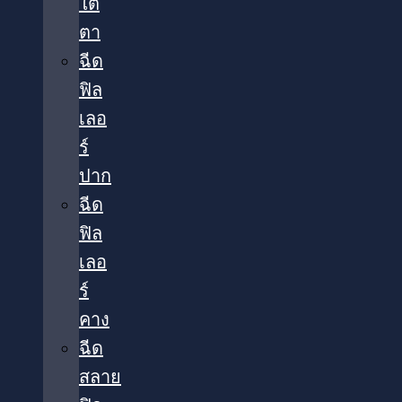
ใต้
ตา​
ฉีด
ฟิล
เลอ
ร์
ปาก
ฉีด
ฟิล
เลอ
ร์
คาง
ฉีด
สลาย