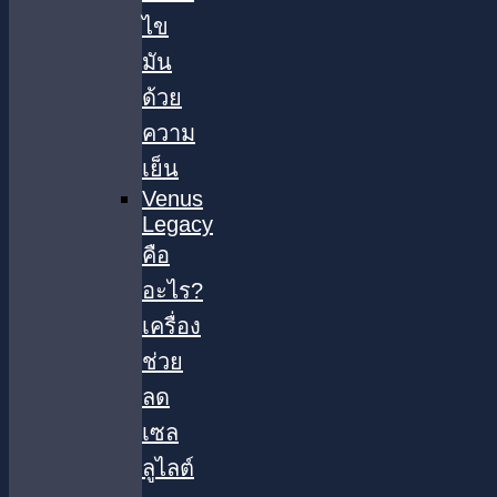
ไข
มัน
ด้วย
ความ
เย็น
Venus
Legacy
คือ
อะไร?
เครื่อง
ช่วย
ลด
เซล
ลูไลต์