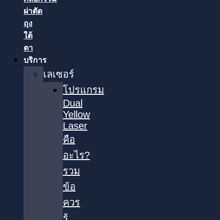
ผ่าตัด
ถุง
ใต้
ตา
บริการ
เลเซอร์
โปรแกรม
Dual
Yellow
Laser
คือ
อะไร?
รวม
ข้อ
ควร
รู้