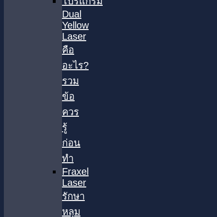
โปรแกรม
Dual
Yellow
Laser
คือ
อะไร?
รวม
ข้อ
ควร
รู้
ก่อน
ทำ
Fraxel
Laser
รักษา
หลุม