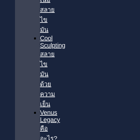
สลาย
ไข
มัน
Cool
Sculpting
สลาย
ไข
มัน
ด้วย
ความ
เย็น
Venus
Legacy
คือ
อะไร?