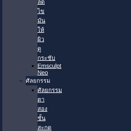
ลด
ไข
มัน
ให้
ผิว
ดู
กระชับ
Emsculpt
Neo
ศัลยกรรม
ศัลยกรรม
ตา
สอง
ชั้น
สะกด