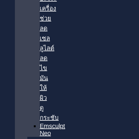
เครื่อง
ช่วย
ลด
เซล
ลูไลต์
ลด
ไข
มัน
ให้
ผิว
ดู
กระชับ
Emsculpt
Neo