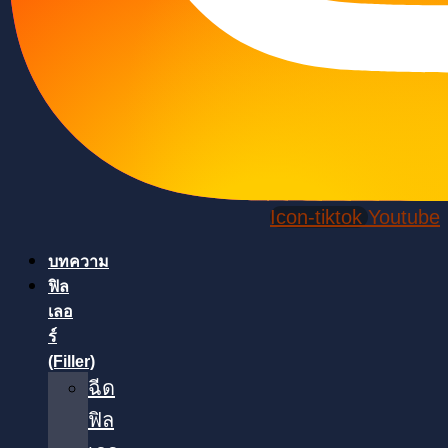
Icon-tiktok
Youtube
บทความ
ฟิล
เลอ
ร์
(Filler)
ฉีด
ฟิล