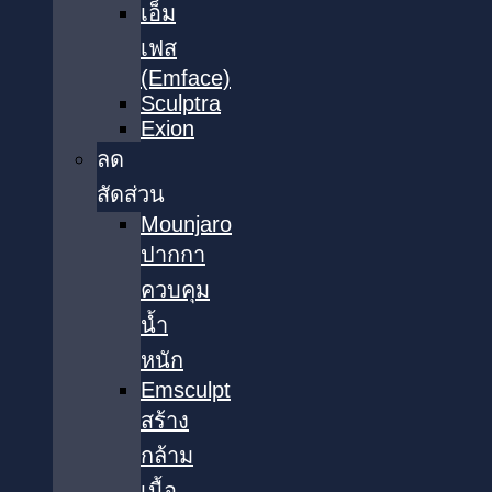
เอ็ม
เฟส
(Emface)
Sculptra
Exion
ลด
สัดส่วน
Mounjaro
ปากกา
ควบคุม
น้ำ
หนัก
Emsculpt
สร้าง
กล้าม
เนื้อ