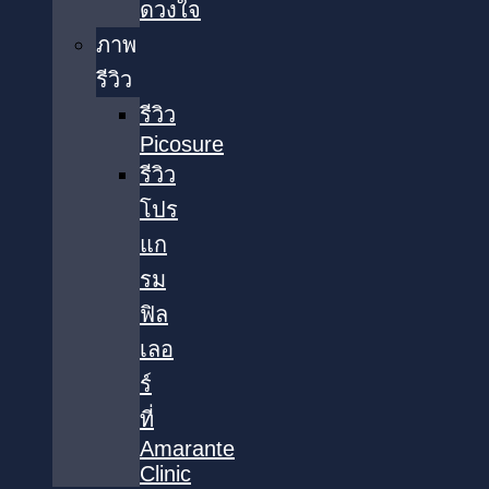
ดวงใจ
ภาพ
รีวิว
รีวิว
Picosure
รีวิว
โปร
แก
รม
ฟิล
เลอ
ร์
ที่
Amarante
Clinic