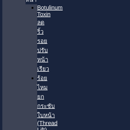
Botulinum
Toxin
ลด
ริ้ว
รอย
ปรับ
หน้า
เรียว
ร้อย
ไหม
ยก
กระชับ
ใบหน้า
(Thread
Lift)