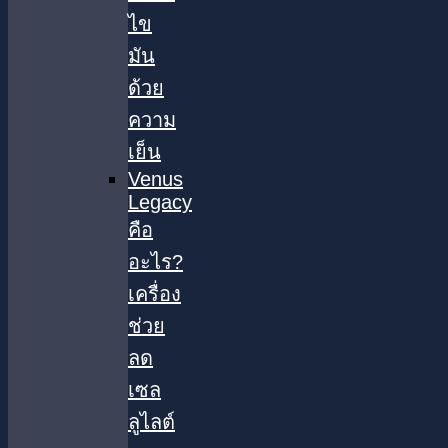
ไข
มัน
ด้วย
ความ
เย็น
Venus
Legacy
คือ
อะไร?
เครื่อง
ช่วย
ลด
เซล
ลูไลต์