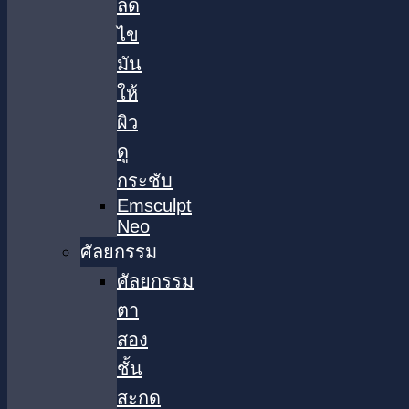
ลด
ไข
มัน
ให้
ผิว
ดู
กระชับ
Emsculpt
Neo
ศัลยกรรม
ศัลยกรรม
ตา
สอง
ชั้น
สะกด