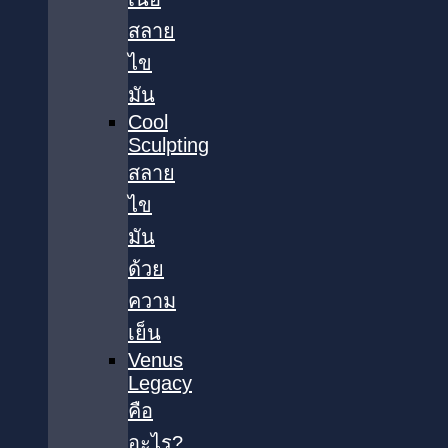
สลาย
ไข
มัน
Cool
Sculpting
สลาย
ไข
มัน
ด้วย
ความ
เย็น
Venus
Legacy
คือ
อะไร?