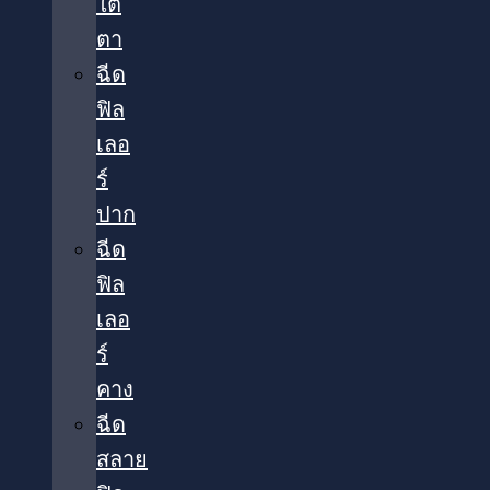
ใต้
ตา​
ฉีด
ฟิล
เลอ
ร์
ปาก
ฉีด
ฟิล
เลอ
ร์
คาง
ฉีด
สลาย