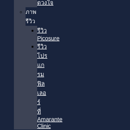
ดวงใจ
ภาพ
รีวิว
รีวิว
Picosure
รีวิว
โปร
แก
รม
ฟิล
เลอ
ร์
ที่
Amarante
Clinic