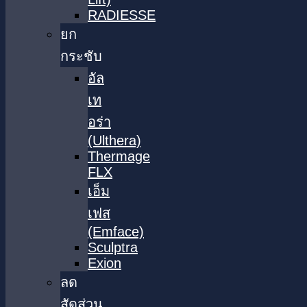
RADIESSE
ยก
กระชับ
อัล
เท
อร่า
(Ulthera)
Thermage
FLX
เอ็ม
เฟส
(Emface)
Sculptra
Exion
ลด
สัดส่วน