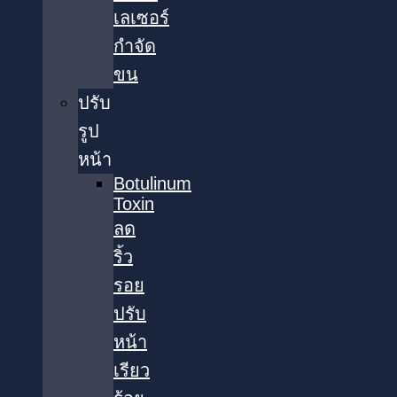
เลเซอร์
กำจัด
ขน
ปรับ
รูป
หน้า
Botulinum
Toxin
ลด
ริ้ว
รอย
ปรับ
หน้า
เรียว