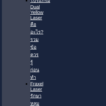
โปรแกรม
Dual
Yellow
Laser
คือ
อะไร?
รวม
ข้อ
ควร
รู้
ก่อน
ทำ
Fraxel
Laser
รักษา
หลุม