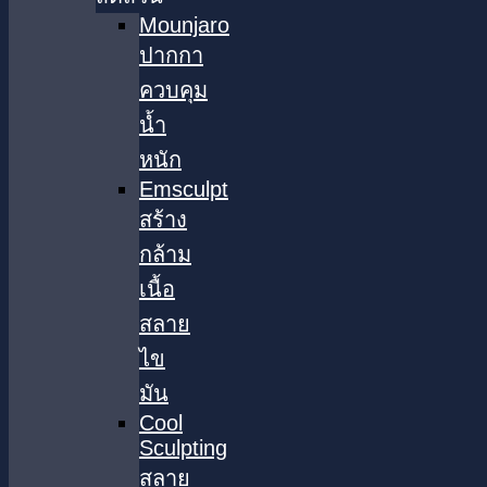
Mounjaro
ปากกา
ควบคุม
น้ำ
หนัก
Emsculpt
สร้าง
กล้าม
เนื้อ
สลาย
ไข
มัน
Cool
Sculpting
สลาย