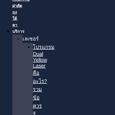
ผ่าตัด
ถุง
ใต้
ตา
บริการ
เลเซอร์
โปรแกรม
Dual
Yellow
Laser
คือ
อะไร?
รวม
ข้อ
ควร
รู้