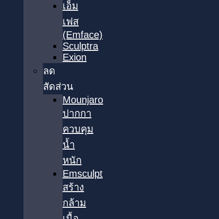
เอ็ม
เฟส
(Emface)
Sculptra
Exion
ลด
สัดส่วน
Mounjaro
ปากกา
ควบคุม
น้ำ
หนัก
Emsculpt
สร้าง
กล้าม
เนื้อ