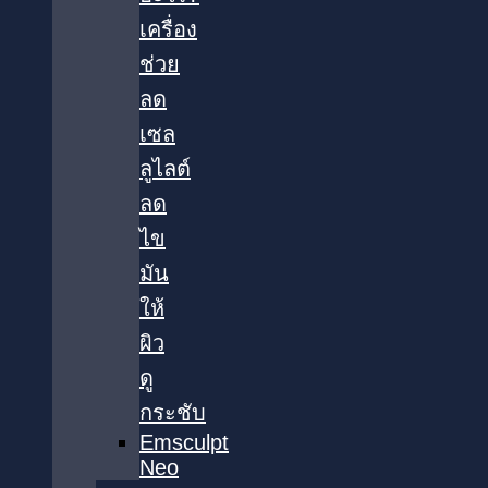
เครื่อง
ช่วย
ลด
เซล
ลูไลต์
ลด
ไข
มัน
ให้
ผิว
ดู
กระชับ
Emsculpt
Neo