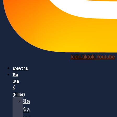
Icon-tiktok
Youtube
บทความ
ฟิล
เลอ
ร์
(Filler)
ฉีด
ฟิล