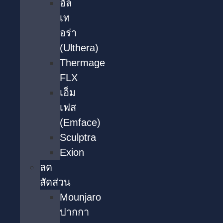
อัล
เท
อร่า
(Ulthera)
Thermage
FLX
เอ็ม
เฟส
(Emface)
Sculptra
Exion
ลด
สัดส่วน
Mounjaro
ปากกา