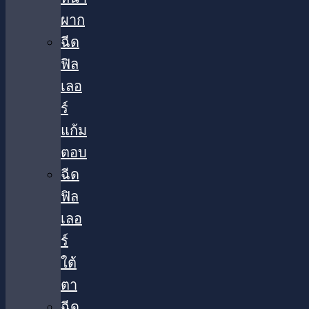
ผาก
ฉีด
ฟิล
เลอ
ร์
แก้ม
ตอบ
ฉีด
ฟิล
เลอ
ร์
ใต้
ตา​
ฉีด