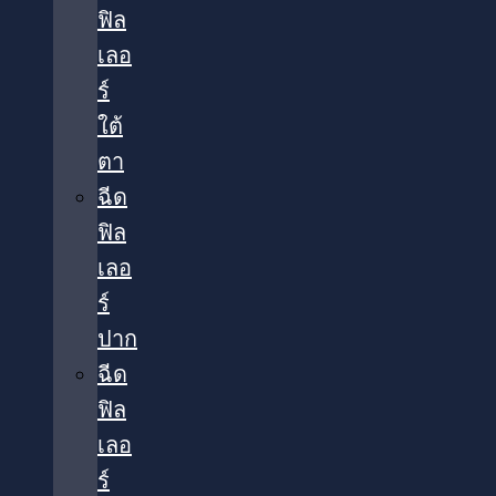
ฟิล
เลอ
ร์
ใต้
ตา​
ฉีด
ฟิล
เลอ
ร์
ปาก
ฉีด
ฟิล
เลอ
ร์