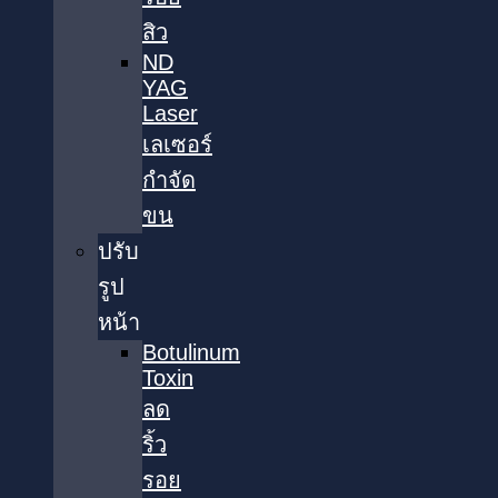
สิว
ND
YAG
Laser
เลเซอร์
กำจัด
ขน
ปรับ
รูป
หน้า
Botulinum
Toxin
ลด
ริ้ว
รอย