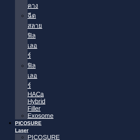
คาง
ฉีด
สลาย
ฟิล
เลอ
ร์
ฟิล
เลอ
ร์
HACa
Hybrid
Filler
Exosome
PICOSURE
Laser
PICOSURE