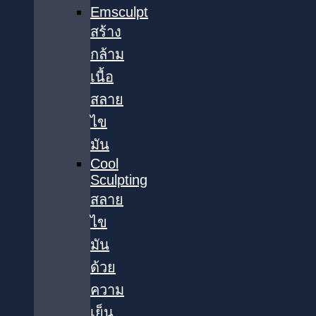
Emsculpt
สร้าง
กล้าม
เนื้อ
สลาย
ไข
มัน
Cool
Sculpting
สลาย
ไข
มัน
ด้วย
ความ
เย็น