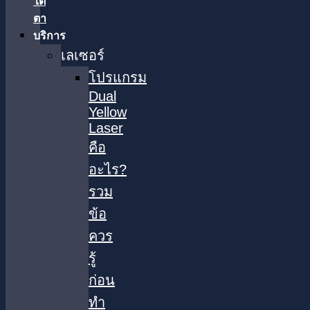
ใต้
ตา
บริการ
เลเซอร์
โปรแกรม
Dual
Yellow
Laser
คือ
อะไร?
รวม
ข้อ
ควร
รู้
ก่อน
ทำ