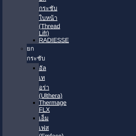
กระชับ
ใบหน้า
(Thread
Lift)
RADIESSE
ยก
กระชับ
อัล
เท
อร่า
(Ulthera)
Thermage
FLX
เอ็ม
เฟส