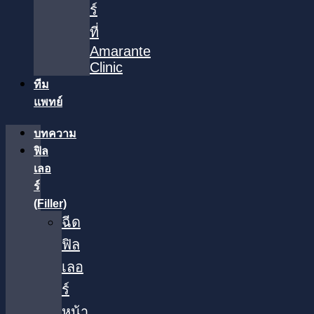
ร์
ที่
Amarante
Clinic
ทีม
แพทย์
บทความ
ฟิล
เลอ
ร์
(Filler)
ฉีด
ฟิล
เลอ
ร์
หน้า