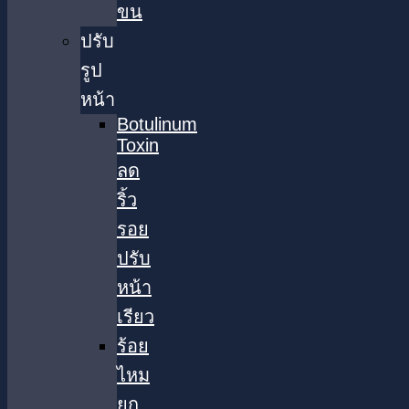
ขน
ปรับ
รูป
หน้า
Botulinum
Toxin
ลด
ริ้ว
รอย
ปรับ
หน้า
เรียว
ร้อย
ไหม
ยก