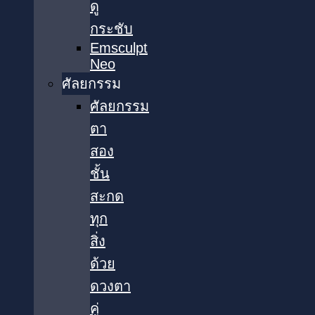
ดู
กระชับ
Emsculpt
Neo
ศัลยกรรม
ศัลยกรรม
ตา
สอง
ชั้น
สะกด
ทุก
สิ่ง
ด้วย
ดวงตา
คู่