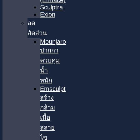
(Emface)
Sculptra
Exion
ลด
สัดส่วน
Mounjaro
ปากกา
ควบคุม
น้ำ
หนัก
Emsculpt
สร้าง
กล้าม
เนื้อ
สลาย
ไข