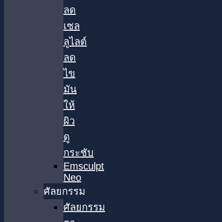
ลด
เซล
ลูไลต์
ลด
ไข
มัน
ให้
ผิว
ดู
กระชับ
Emsculpt
Neo
ศัลยกรรม
ศัลยกรรม