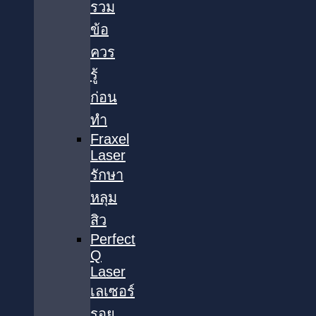
รวม
ข้อ
ควร
รู้
ก่อน
ทำ
Fraxel
Laser
รักษา
หลุม
สิว
Perfect
Q
Laser
เลเซอร์
รอย