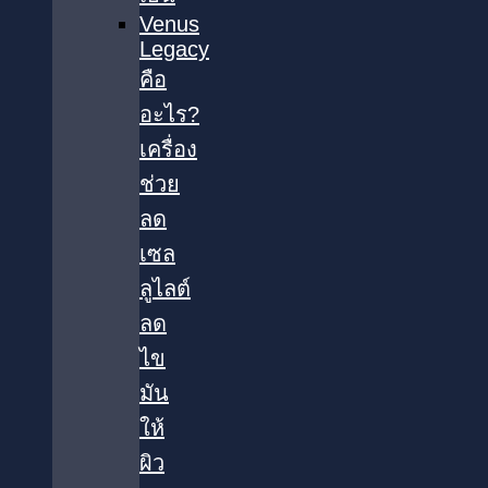
Venus
Legacy
คือ
อะไร?
เครื่อง
ช่วย
ลด
เซล
ลูไลต์
ลด
ไข
มัน
ให้
ผิว