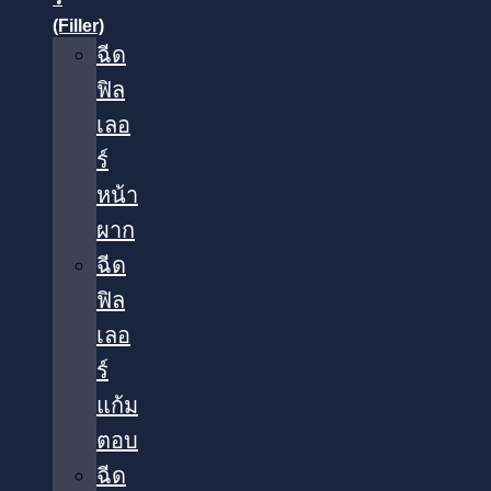
(Filler)
ฉีด
ฟิล
เลอ
ร์
หน้า
ผาก
ฉีด
ฟิล
เลอ
ร์
แก้ม
ตอบ
ฉีด