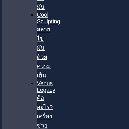
มัน
Cool
Sculpting
สลาย
ไข
มัน
ด้วย
ความ
เย็น
Venus
Legacy
คือ
อะไร?
เครื่อง
ช่วย