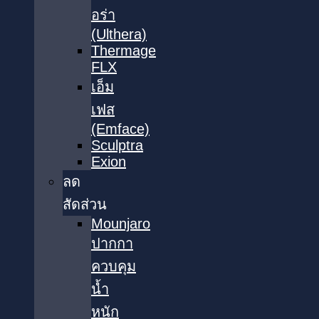
อร่า
(Ulthera)
Thermage
FLX
เอ็ม
เฟส
(Emface)
Sculptra
Exion
ลด
สัดส่วน
Mounjaro
ปากกา
ควบคุม
น้ำ
หนัก