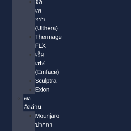
อัล
เท
อร่า
(Ulthera)
Thermage
FLX
เอ็ม
เฟส
(Emface)
Sculptra
Exion
ลด
สัดส่วน
Mounjaro
ปากกา