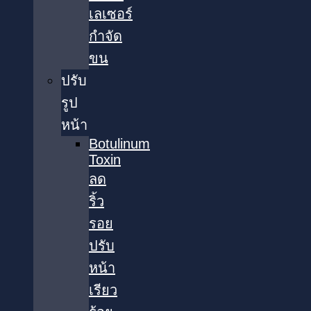
เลเซอร์
กำจัด
ขน
ปรับ
รูป
หน้า
Botulinum
Toxin
ลด
ริ้ว
รอย
ปรับ
หน้า
เรียว