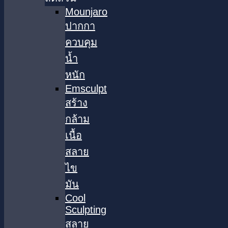
Mounjaro
ปากกา
ควบคุม
น้ำ
หนัก
Emsculpt
สร้าง
กล้าม
เนื้อ
สลาย
ไข
มัน
Cool
Sculpting
สลาย