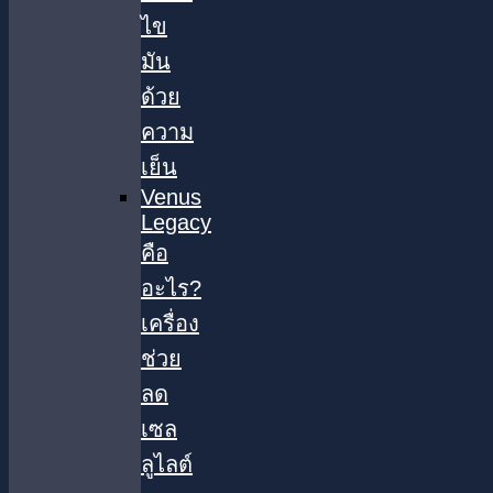
ไข
มัน
ด้วย
ความ
เย็น
Venus
Legacy
คือ
อะไร?
เครื่อง
ช่วย
ลด
เซล
ลูไลต์