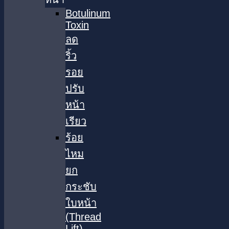
Botulinum
Toxin
ลด
ริ้ว
รอย
ปรับ
หน้า
เรียว
ร้อย
ไหม
ยก
กระชับ
ใบหน้า
(Thread
Lift)