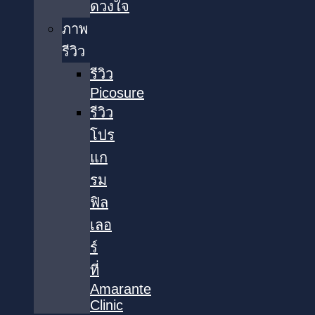
ดวงใจ
ภาพ
รีวิว
รีวิว
Picosure
รีวิว
โปร
แก
รม
ฟิล
เลอ
ร์
ที่
Amarante
Clinic