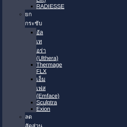
RADIESSE
ยก
กระชับ
อัล
เท
อร่า
(Ulthera)
Thermage
FLX
เอ็ม
เฟส
(Emface)
Sculptra
Exion
ลด
สัดส่วน