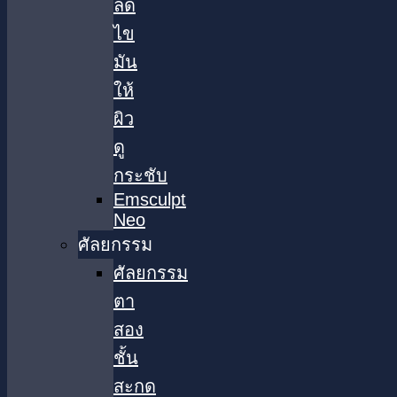
ลด
ไข
มัน
ให้
ผิว
ดู
กระชับ
Emsculpt
Neo
ศัลยกรรม
ศัลยกรรม
ตา
สอง
ชั้น
สะกด