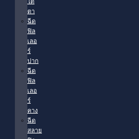
ใต้
ตา​
ฉีด
ฟิล
เลอ
ร์
ปาก
ฉีด
ฟิล
เลอ
ร์
คาง
ฉีด
สลาย