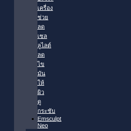
เครื่อง
ช่วย
ลด
เซล
ลูไลต์
ลด
ไข
มัน
ให้
ผิว
ดู
กระชับ
Emsculpt
Neo