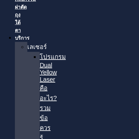
ผ่าตัด
ถุง
ใต้
ตา
บริการ
เลเซอร์
โปรแกรม
Dual
Yellow
Laser
คือ
อะไร?
รวม
ข้อ
ควร
รู้