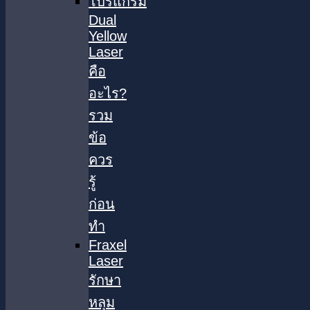
โปรแกรม
Dual
Yellow
Laser
คือ
อะไร?
รวม
ข้อ
ควร
รู้
ก่อน
ทำ
Fraxel
Laser
รักษา
หลุม