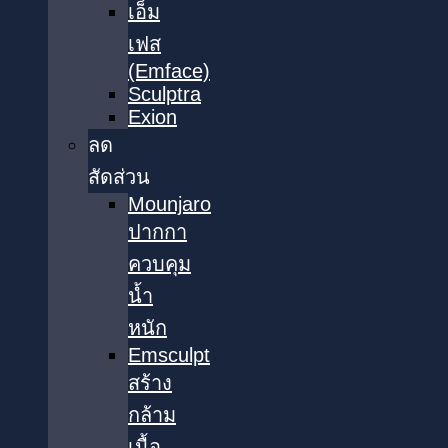
เอ็ม
เฟส
(Emface)
Sculptra
Exion
ลด
สัดส่วน
Mounjaro
ปากกา
ควบคุม
น้ำ
หนัก
Emsculpt
สร้าง
กล้าม
เนื้อ