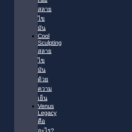
สลาย
ไข
มัน
Cool
Sculpting
สลาย
ไข
มัน
ด้วย
ความ
เย็น
Venus
Legacy
คือ
อะไร?