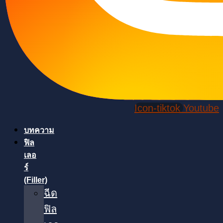
Icon-tiktok
Youtube
บทความ
ฟิล
เลอ
ร์
(Filler)
ฉีด
ฟิล